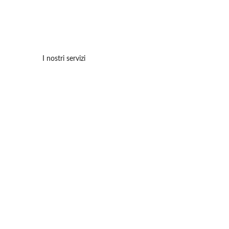
Nel 2021 abiamo aperto la 
nuova sede di Casteggio
per supportare al meglio la nostra clientela dell' 
Oltrepo' Pavese.
I nostri servizi